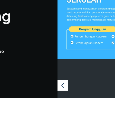
ng
eo