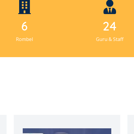
6
25
Rombel
Guru & Staff